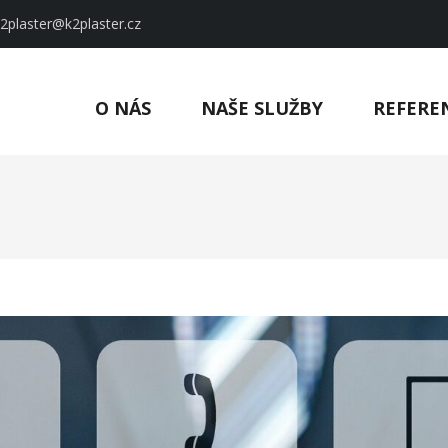
2plaster@k2plaster.cz
kartonové konstrukce se zárukou kvality
O NÁS
NAŠE SLUŽBY
REFERE