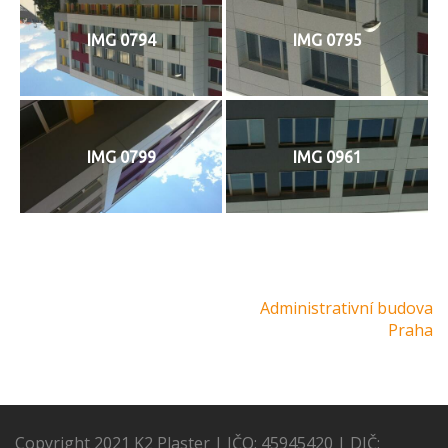
IMG 0794
IMG 0795
IMG 0799
IMG 0961
Navigace
Administrativní budova
pro
Praha
příspěvek
Copyright 2021 K2 Plaster | IČO: 45945420 | DIČ: